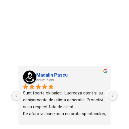
Madalin Pascu
acum 5 ani
Sunt foarte ok baietii. Lucreaza atent si au 
M-am
echipamente de ultima generatie. Proactivi 
pentr
si cu respect fata de client.
schim
De afara vulcanizarea nu arata spectaculos, 
reped
fiind intr-o zona unde sunt cladiri mai 
curat
darapanate, dar inauntru e foarte bine. 